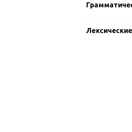
Грамматиче
Лексически