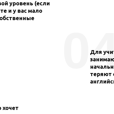
вой уровень (если
е и у вас мало
собственные
0
Для учи
занимаю
начальн
теряют 
английс
о хочет